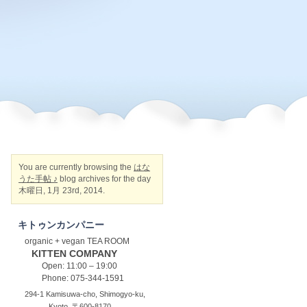
You are currently browsing the
はな
うた手帖 ♪
blog archives for the day
木曜日, 1月 23rd, 2014.
キトゥンカンパニー
organic + vegan TEA ROOM
KITTEN COMPANY
Open: 11:00 – 19:00
Phone: 075-344-1591
294-1 Kamisuwa-cho, Shimogyo-ku,
Kyoto, 〒600-8170