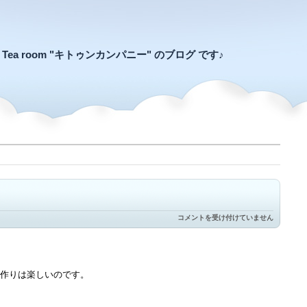
an Tea room "キトゥンカンパニー" のブログ です♪
マ
コメントを受け付けていません
フ
ィ
ン
は
楽
作りは楽しいのです。
し
い
は