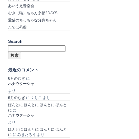
あいうえ音楽会
むぎ（猫）ちゃん京都2DAYS
愛猫のちっちゃな分身ちゃん
たてば芍薬
Search
検
索:
最近のコメント
6月のむぎ
に
ハナウターシャ
より
6月のむぎ
に
くりこ
より
ほんとに ほんとに ほんとに ほんと
に
に
ハナウターシャ
より
ほんとに ほんとに ほんとに ほんと
に
に
みきたろう
より