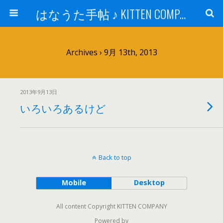
はなうた手帖 ♪ KITTEN COMPANY
Archives › 9月 13th, 2013
2013年9月13日
いろいろあるけど
Back to top
Mobile
Desktop
All content Copyright KITTEN COMPANY
Powered by