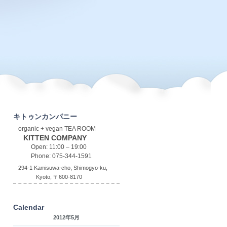
キトゥンカンパニー
organic + vegan TEA ROOM
KITTEN COMPANY
Open: 11:00 – 19:00
Phone: 075-344-1591
294-1 Kamisuwa-cho, Shimogyo-ku,
Kyoto, 〒600-8170
Calendar
2012年5月