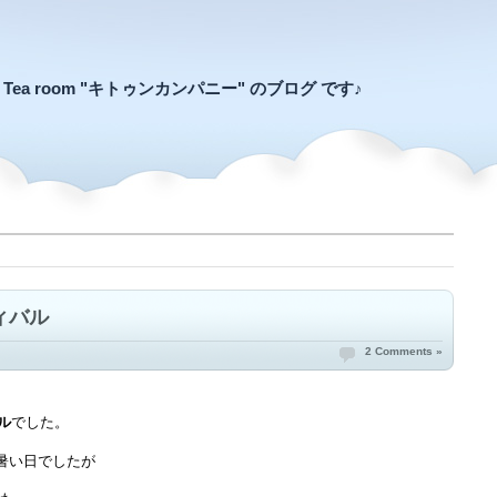
an Tea room "キトゥンカンパニー" のブログ です♪
ィバル
2 Comments »
ル
でした。
、暑い日でしたが