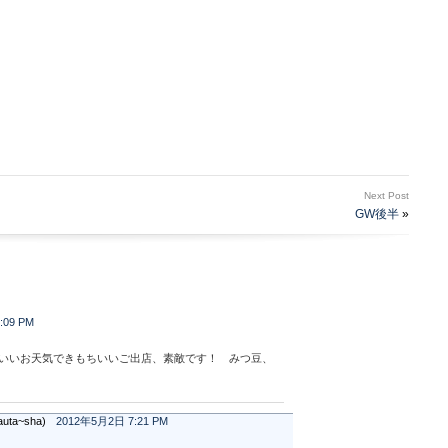
Next Post
GW後半
»
:09 PM
いいお天気できもちいいご出店、素敵です！ みつ豆、
ta~sha)
2012年5月2日 7:21 PM