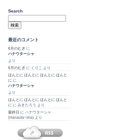
Search
検
索:
最近のコメント
6月のむぎ
に
ハナウターシャ
より
6月のむぎ
に
くりこ
より
ほんとに ほんとに ほんとに ほんと
に
に
ハナウターシャ
より
ほんとに ほんとに ほんとに ほんと
に
に
みきたろう
より
最終日
に
ハナウターシャ
(Hanauta~sha)
より