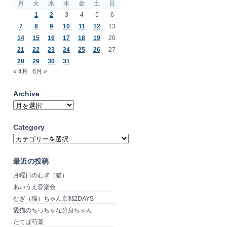
月
火
水
木
金
土
日
1
2
3
4
5
6
7
8
9
10
11
12
13
14
15
16
17
18
19
20
21
22
23
24
25
26
27
28
29
30
31
« 4月
6月 »
Archive
Archive
Category
Category
最近の投稿
月曜日のむぎ（猫）
あいうえ音楽会
むぎ（猫）ちゃん京都2DAYS
愛猫のちっちゃな分身ちゃん
たてば芍薬