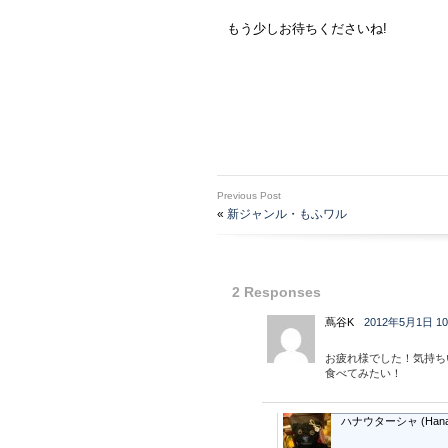
もう少しお待ちくださいね!
Previous Post
«
新ジャンル・もふワル
2 Responses
蔦谷K
2012年5月1日 10
お疲れ様でした！気持ち
食べてみたい！
ハナウターシャ (Hanau