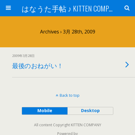
はなうた手帖 ♪ KITTEN COMPANY
Archives › 3月 28th, 2009
2009年3月28日
最後のおねがい！
Back to top
Mobile
Desktop
All content Copyright KITTEN COMPANY
Powered by