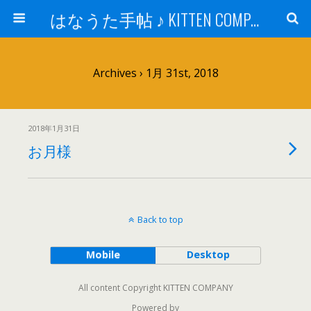
はなうた手帖 ♪ KITTEN COMPANY
Archives › 1月 31st, 2018
2018年1月31日
お月様
Back to top
Mobile
Desktop
All content Copyright KITTEN COMPANY
Powered by