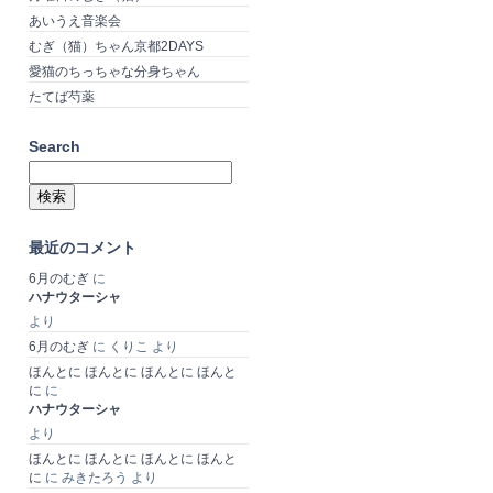
あいうえ音楽会
むぎ（猫）ちゃん京都2DAYS
愛猫のちっちゃな分身ちゃん
たてば芍薬
Search
検
索:
最近のコメント
6月のむぎ
に
ハナウターシャ
より
6月のむぎ
に
くりこ
より
ほんとに ほんとに ほんとに ほんと
に
に
ハナウターシャ
より
ほんとに ほんとに ほんとに ほんと
に
に
みきたろう
より