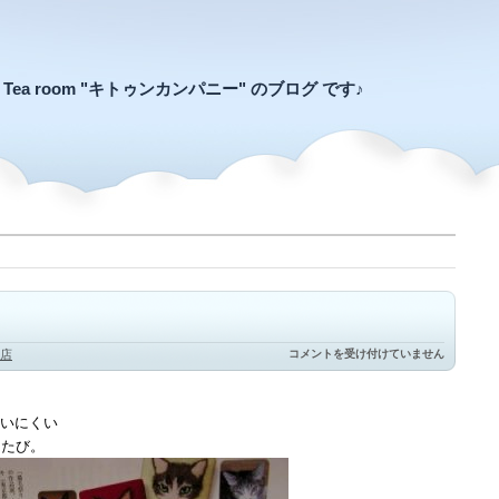
an Tea room "キトゥンカンパニー" のブログ です♪
ニ
店
コメントを受け付けていません
ャ
エ
ラ
は
いにくい
たたび。