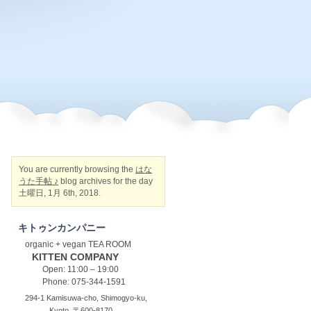
You are currently browsing the
はな
うた手帖 ♪
blog archives for the day
土曜日, 1月 6th, 2018.
キトゥンカンパニー
organic + vegan TEA ROOM
KITTEN COMPANY
Open: 11:00 – 19:00
Phone: 075-344-1591
294-1 Kamisuwa-cho, Shimogyo-ku,
Kyoto, 〒600-8170