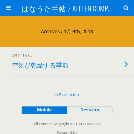
はなうた手帖 ♪ KITTEN COMPANY
Archives › 1月 9th, 2018
2018年1月9日
空気が乾燥する季節
Back to top
Mobile
Desktop
All content Copyright KITTEN COMPANY
Powered by