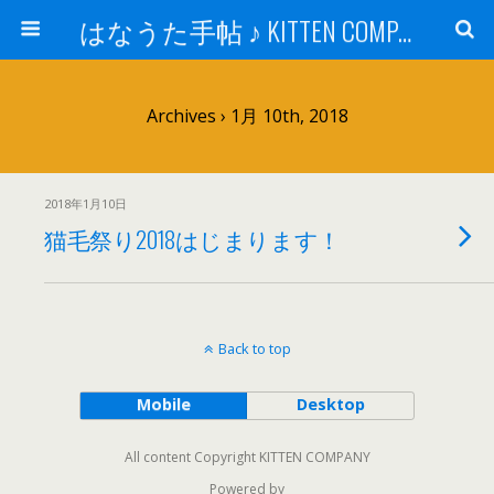
はなうた手帖 ♪ KITTEN COMPANY
Archives › 1月 10th, 2018
2018年1月10日
猫毛祭り2018はじまります！
Back to top
Mobile
Desktop
All content Copyright KITTEN COMPANY
Powered by