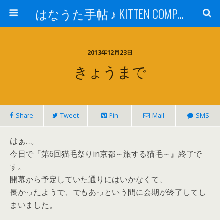
はなうた手帖 ♪ KITTEN COMPANY
2013年12月23日
きょうまで
Share
Tweet
Pin
Mail
SMS
はぁ…。
今日で『第6回猫毛祭りin京都～旅する猫毛～』終了で
す。
開幕から予定していた通りにはいかなくて、
長かったようで、でもあっという間に会期が終了してし
まいました。