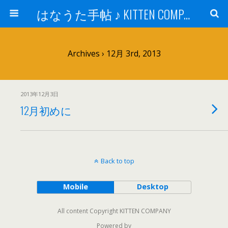
はなうた手帖 ♪ KITTEN COMPANY
Archives › 12月 3rd, 2013
2013年12月3日
12月初めに
Back to top
Mobile
Desktop
All content Copyright KITTEN COMPANY
Powered by