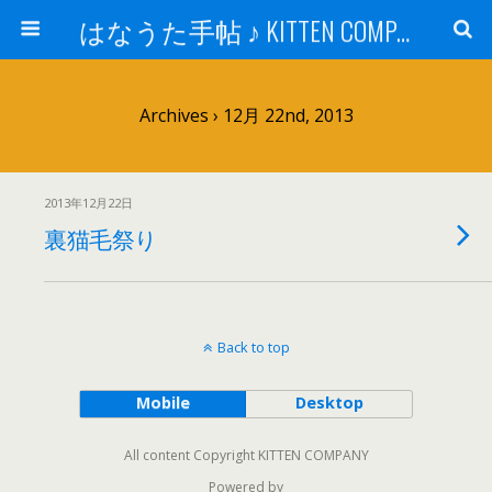
はなうた手帖 ♪ KITTEN COMPANY
Archives › 12月 22nd, 2013
2013年12月22日
裏猫毛祭り
Back to top
Mobile
Desktop
All content Copyright KITTEN COMPANY
Powered by