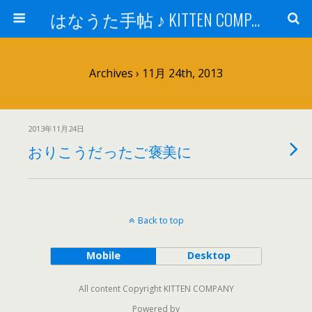
はなうた手帖 ♪ KITTEN COMPANY
Archives › 11月 24th, 2013
2013年11月24日
おりこうだったご褒美に
Back to top
Mobile
Desktop
All content Copyright KITTEN COMPANY
Powered by