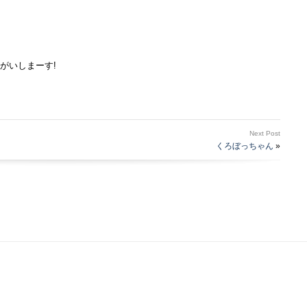
がいしまーす!
Next Post
くろぼっちゃん
»