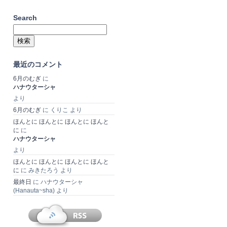
Search
検
索:
最近のコメント
6月のむぎ
に
ハナウターシャ
より
6月のむぎ
に
くりこ
より
ほんとに ほんとに ほんとに ほんと
に
に
ハナウターシャ
より
ほんとに ほんとに ほんとに ほんと
に
に
みきたろう
より
最終日
に
ハナウターシャ
(Hanauta~sha)
より