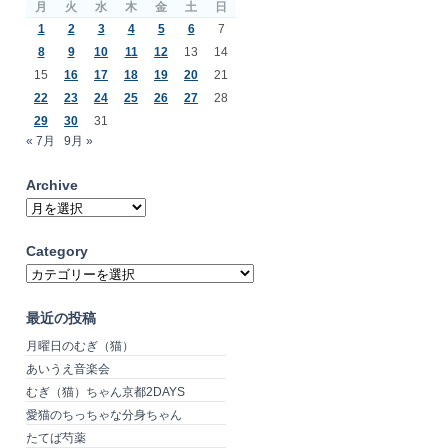
月
火
水
木
金
土
日
1
2
3
4
5
6
7
8
9
10
11
12
13
14
15
16
17
18
19
20
21
22
23
24
25
26
27
28
29
30
31
« 7月
9月 »
Archive
Archive
Category
Category
最近の投稿
月曜日のむぎ（猫）
あいうえ音楽会
むぎ（猫）ちゃん京都2DAYS
愛猫のちっちゃな分身ちゃん
たてば芍薬