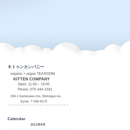
キトゥンカンパニー
organic + vegan TEA ROOM
KITTEN COMPANY
Open: 11:00 – 19:00
Phone: 075-344-1591
294-1 Kamisuwa-cho, Shimogyo-ku,
Kyoto, 〒600-8170
Calendar
2011年8月