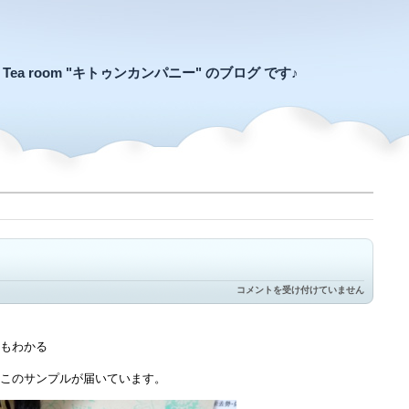
an Tea room "キトゥンカンパニー" のブログ です♪
つ
コメントを受け付けていません
い
真
剣
に
もわかる
は
このサンプルが届いています。