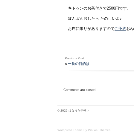
キトゥンのお茶付きで2500円です。
ぽんぽんおしたら たのしいよ♪
お席に限りがありますので
ご予約
おね
Previous Post
«
一番の目的は
Comments are closed.
© 2026 はなうた手帖 ♪
Wordpress Theme By Pro WP Themes