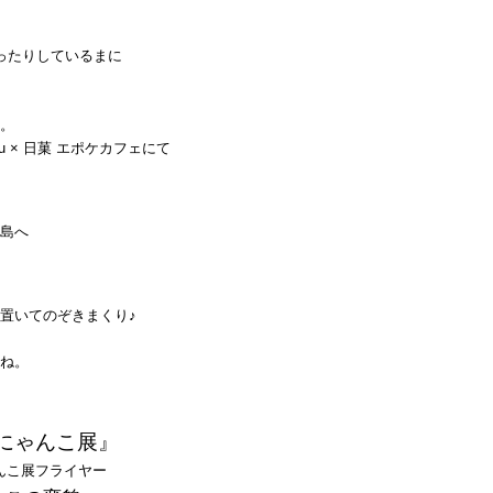
ったりしているまに
。
島へ
置いてのぞきまくり♪
ね。
にゃんこ展』