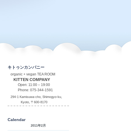
キトゥンカンパニー
organic + vegan TEA ROOM
KITTEN COMPANY
Open: 11:00 – 19:00
Phone: 075-344-1591
294-1 Kamisuwa-cho, Shimogyo-ku,
Kyoto, 〒600-8170
Calendar
2011年2月