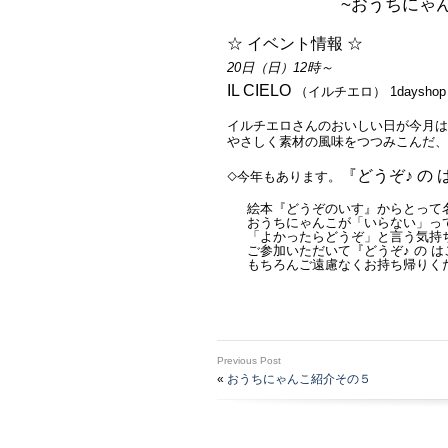
~おうちにゃ
☆ イベント情報 ☆
20日（日）12時～
IL CIELO
（イルチエロ） 1dayshop
イルチエロさんのおいしい日が今月は
やさしく素材の風味をつつみこんだ、
『どうぞ♪ の 
◇今年もあります。
絵本『どうぞのいす』からとって
おうちにゃんこが「いらない」っ
「よかったらどうぞ」と言う気持
ご参加いただいて『どうぞ♪ の 
もちろんご遠慮なくお持ち帰りく
Previous Post
«
おうちにゃんこ紹介その５