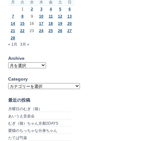
月
火
水
木
金
土
日
1
2
3
4
5
6
7
8
9
10
11
12
13
14
15
16
17
18
19
20
21
22
23
24
25
26
27
28
« 1月
3月 »
Archive
Archive
Category
Category
最近の投稿
月曜日のむぎ（猫）
あいうえ音楽会
むぎ（猫）ちゃん京都2DAYS
愛猫のちっちゃな分身ちゃん
たてば芍薬