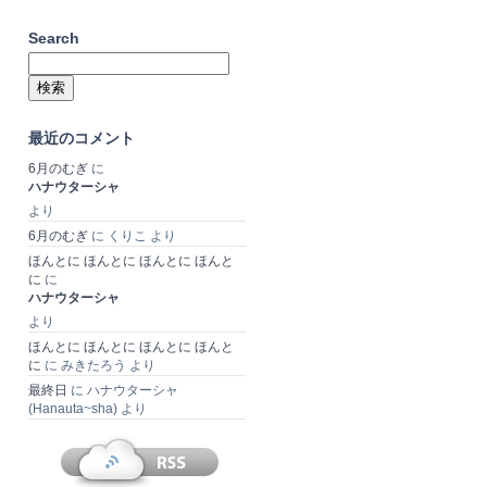
Search
検
索:
最近のコメント
6月のむぎ
に
ハナウターシャ
より
6月のむぎ
に
くりこ
より
ほんとに ほんとに ほんとに ほんと
に
に
ハナウターシャ
より
ほんとに ほんとに ほんとに ほんと
に
に
みきたろう
より
最終日
に
ハナウターシャ
(Hanauta~sha)
より