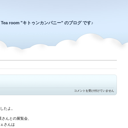
an Tea room "キトゥンカンパニー" のブログ です♪
穴
コメントを受け付けていません
が
あ
る
と…
したよ。
は
菓さんとの展覧会、
ェさんは