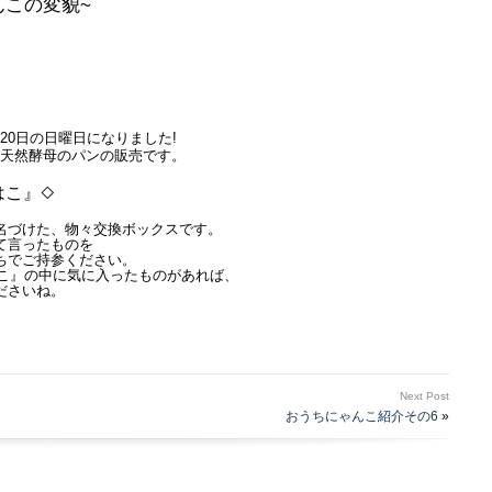
んこの変貌~
20日の日曜日になりました!
天然酵母のパンの販売です。
はこ』◇
名づけた、物々交換ボックスです。
て言ったものを
ちでご持参ください。
はこ』の中に気に入ったものがあれば、
ださいね。
Next Post
おうちにゃんこ紹介その6
»