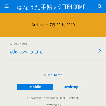
はなうた手帖 ♪ KITTEN COMPANY
Archives › 7月 30th, 2010
2010年7月30日
webshopへつづく
Back to top
Mobile
Desktop
All content Copyright KITTEN COMPANY
Powered by