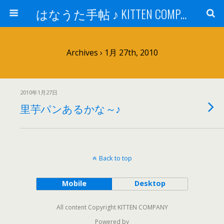
はなうた手帖 ♪ KITTEN COMPANY
Archives › 1月 27th, 2010
2010年1月27日
里芋パンあるかな～♪
Back to top
Mobile
Desktop
All content Copyright KITTEN COMPANY
Powered by