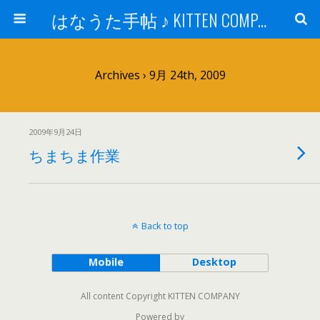
はなうた手帖 ♪ KITTEN COMPANY
Archives › 9月 24th, 2009
2009年9月24日
ちまちま作業
Back to top
Mobile
Desktop
All content Copyright KITTEN COMPANY
Powered by