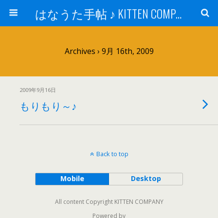
はなうた手帖 ♪ KITTEN COMPANY
Archives › 9月 16th, 2009
2009年9月16日
もりもり～♪
Back to top
Mobile
Desktop
All content Copyright KITTEN COMPANY
Powered by