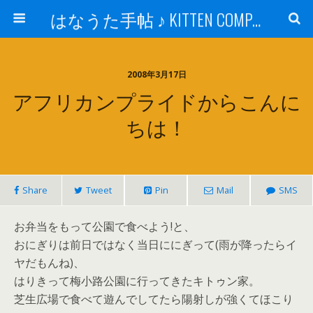
はなうた手帖 ♪ KITTEN COMPANY
2008年3月17日
アフリカンプライドからこんに
ちは！
Share
Tweet
Pin
Mail
SMS
お弁当をもって公園で食べよう!と、
おにぎりは前日ではなく当日ににぎって(雨が降ったらイ
ヤだもんね)、
はりきって梅小路公園に行ってきたキトゥン家。
芝生広場で食べて遊んでしてたら陽射しが強くてほこり