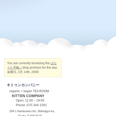
You are currently browsing the
はな
うた手帖 ♪
blog archives for the day
金曜日, 3月 14th, 2008.
キトゥンカンパニー
organic + vegan TEA ROOM
KITTEN COMPANY
Open: 11:00 – 19:00
Phone: 075-344-1591
294-1 Kamisuwa-cho, Shimogyo-ku,
Kyoto, 〒600-8170