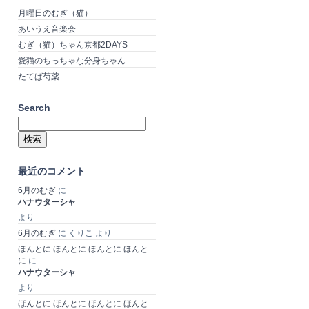
月曜日のむぎ（猫）
あいうえ音楽会
むぎ（猫）ちゃん京都2DAYS
愛猫のちっちゃな分身ちゃん
たてば芍薬
Search
検
索:
最近のコメント
6月のむぎ
に
ハナウターシャ
より
6月のむぎ
に
くりこ
より
ほんとに ほんとに ほんとに ほんと
に
に
ハナウターシャ
より
ほんとに ほんとに ほんとに ほんと