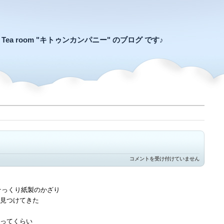
an Tea room "キトゥンカンパニー" のブログ です♪
お
コメントを受け付けていません
花
畑
で
遊
び
見つけてきた
た
い
な
ってくらい
は