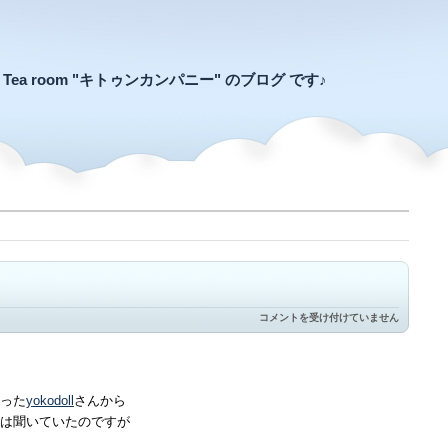
an Tea room "キトゥンカンパニー" のブログ です♪
か
コメントを受け付けていません
に
ぱ
ん
は
った
yokodoll
さんから
は聞いていたのですが