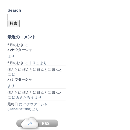
Search
検
索:
最近のコメント
6月のむぎ
に
ハナウターシャ
より
6月のむぎ
に
くりこ
より
ほんとに ほんとに ほんとに ほんと
に
に
ハナウターシャ
より
ほんとに ほんとに ほんとに ほんと
に
に
みきたろう
より
最終日
に
ハナウターシャ
(Hanauta~sha)
より