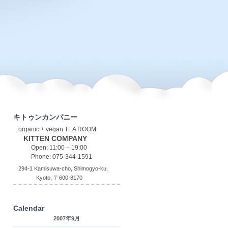
キトゥンカンパニー
organic + vegan TEA ROOM
KITTEN COMPANY
Open: 11:00 – 19:00
Phone: 075-344-1591
294-1 Kamisuwa-cho, Shimogyo-ku,
Kyoto, 〒600-8170
Calendar
2007年9月