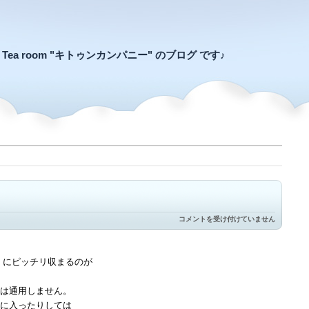
an Tea room "キトゥンカンパニー" のブログ です♪
毛
コメントを受け付けていません
布
よ
り
は
）にピッチリ収まるのが
重
い
は
は通用しません。
ず
に入ったりしては
は