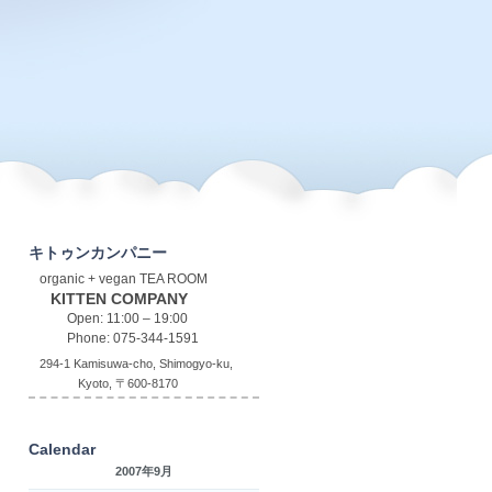
キトゥンカンパニー
organic + vegan TEA ROOM
KITTEN COMPANY
Open: 11:00 – 19:00
Phone: 075-344-1591
294-1 Kamisuwa-cho, Shimogyo-ku,
Kyoto, 〒600-8170
Calendar
2007年9月