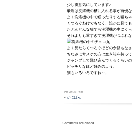
少し得意気にしています♪
最近は洗濯機の槽に入れる事が自慢な
よく洗濯機の中で眠ったりする猫ちゃ
くつろぐわけでもなく、誰かに見ても
たぶんどんな猫でも洗濯機の中にくら
それよりも重すぎて洗濯機がつぶれな
よく見たらくつろぐほどの余裕もなさ
ちなみにサスケの方は空き箱を持って
ジャンプして飛び込んでくるくらいの
ピッチリなほど好みのよう。
猫もいろいろですね～。
Previous Post
«
かにぱん
Comments are closed.