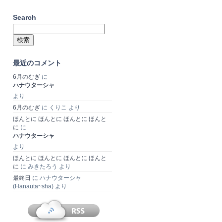
Search
検
索:
最近のコメント
6月のむぎ
に
ハナウターシャ
より
6月のむぎ
に
くりこ
より
ほんとに ほんとに ほんとに ほんと
に
に
ハナウターシャ
より
ほんとに ほんとに ほんとに ほんと
に
に
みきたろう
より
最終日
に
ハナウターシャ
(Hanauta~sha)
より