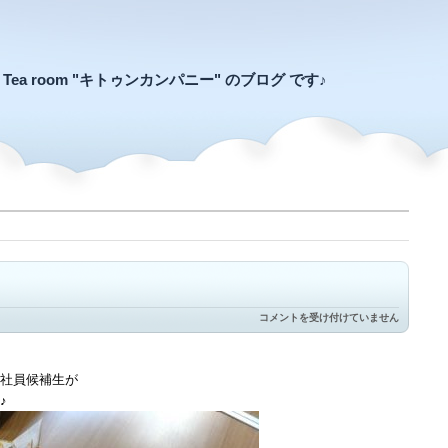
an Tea room "キトゥンカンパニー" のブログ です♪
手
コメントを受け付けていません
裏
剣
も
ら
社員候補生が
っ
♪
て
く
だ
さ