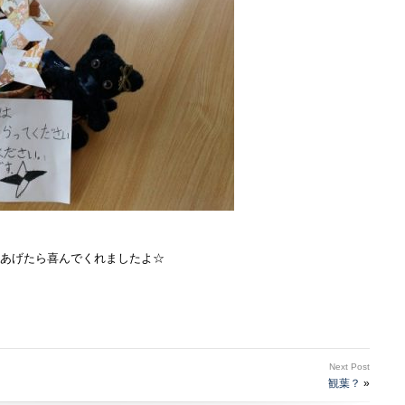
い
は
あげたら喜んでくれましたよ☆
Next Post
観葉？
»