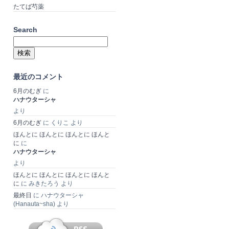
たてば芍薬
Search
検
索:
最近のコメント
6月のむぎ
に
ハナウターシャ
より
6月のむぎ
に
くりこ
より
ほんとに ほんとに ほんとに ほんと
に
に
ハナウターシャ
より
ほんとに ほんとに ほんとに ほんと
に
に
みきたろう
より
最終日
に
ハナウターシャ
(Hanauta~sha)
より