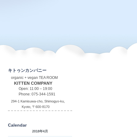
キトゥンカンパニー
organic + vegan TEA ROOM
KITTEN COMPANY
Open: 11:00 – 19:00
Phone: 075-344-1591
294-1 Kamisuwa-cho, Shimogyo-ku,
Kyoto, 〒600-8170
Calendar
2018年4月