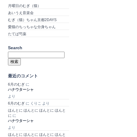
月曜日のむぎ（猫）
あいうえ音楽会
むぎ（猫）ちゃん京都2DAYS
愛猫のちっちゃな分身ちゃん
たてば芍薬
Search
検
索:
最近のコメント
6月のむぎ
に
ハナウターシャ
より
6月のむぎ
に
くりこ
より
ほんとに ほんとに ほんとに ほんと
に
に
ハナウターシャ
より
ほんとに ほんとに ほんとに ほんと