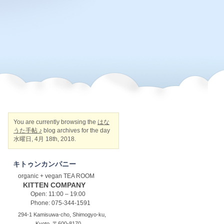
You are currently browsing the
はな
うた手帖 ♪
blog archives for the day
水曜日, 4月 18th, 2018.
キトゥンカンパニー
organic + vegan TEA ROOM
KITTEN COMPANY
Open: 11:00 – 19:00
Phone: 075-344-1591
294-1 Kamisuwa-cho, Shimogyo-ku,
Kyoto, 〒600-8170