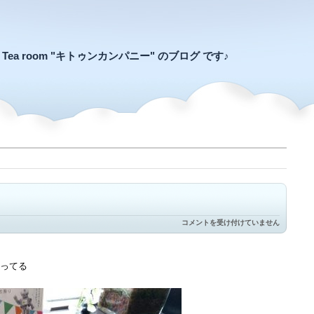
an Tea room "キトゥンカンパニー" のブログ です♪
ゴ
コメントを受け付けていません
ー
ル
デ
ン
ってる
ウ
ィ
ー
ク
は