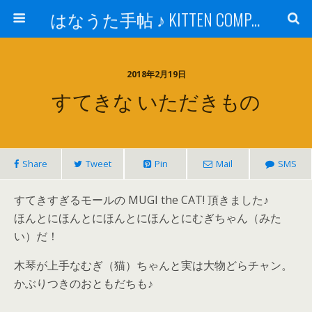
はなうた手帖 ♪ KITTEN COMPANY
2018年2月19日
すてきな いただきもの
Share
Tweet
Pin
Mail
SMS
すてきすぎるモールの MUGI the CAT! 頂きました♪
ほんとにほんとにほんとにほんとにむぎちゃん（みた
い）だ！
木琴が上手なむぎ（猫）ちゃんと実は大物どらチャン。
かぶりつきのおともだちも♪