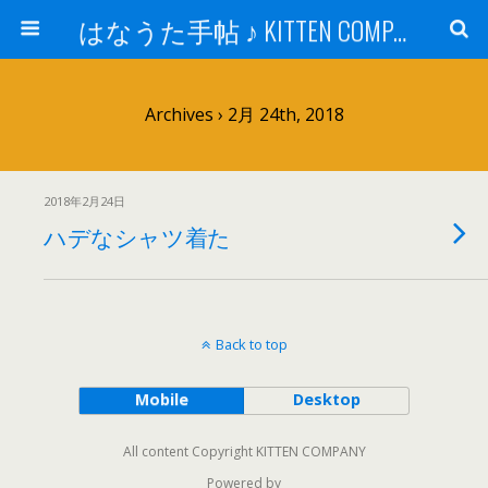
はなうた手帖 ♪ KITTEN COMPANY
Archives › 2月 24th, 2018
2018年2月24日
ハデなシャツ着た
Back to top
Mobile
Desktop
All content Copyright KITTEN COMPANY
Powered by