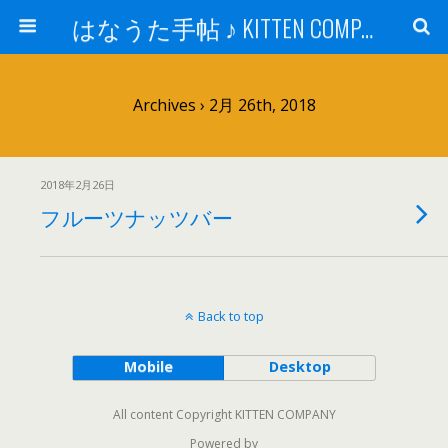
はなうた手帖 ♪ KITTEN COMPANY
Archives › 2月 26th, 2018
2018年2月26日
フルーツナッツバー
Back to top
Mobile
Desktop
All content Copyright KITTEN COMPANY
Powered by