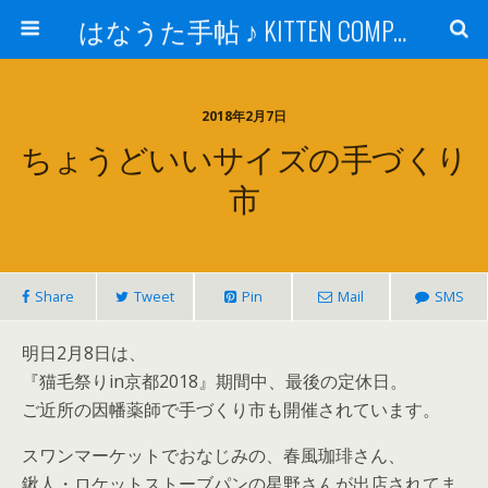
はなうた手帖 ♪ KITTEN COMPANY
2018年2月7日
ちょうどいいサイズの手づくり
市
Share
Tweet
Pin
Mail
SMS
明日2月8日は、
『猫毛祭りin京都2018』期間中、最後の定休日。
ご近所の因幡薬師で手づくり市も開催されています。
スワンマーケットでおなじみの、春風珈琲さん、
鍬人・ロケットストーブパンの星野さんが出店されてま