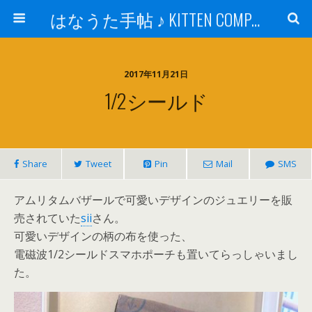
はなうた手帖 ♪ KITTEN COMPANY
2017年11月21日
1/2シールド
Share
Tweet
Pin
Mail
SMS
アムリタムバザールで可愛いデザインのジュエリーを販
売されていた
sii
さん。
可愛いデザインの柄の布を使った、
電磁波1/2シールドスマホポーチも置いてらっしゃいまし
た。