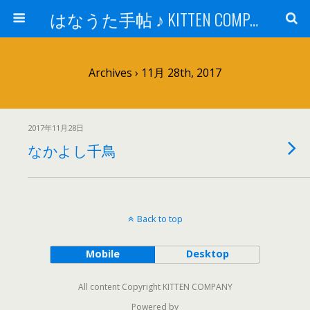
はなうた手帖 ♪ KITTEN COMPANY
Archives › 11月 28th, 2017
2017年11月28日
なかよし千鳥
Back to top
Mobile
Desktop
All content Copyright KITTEN COMPANY
Powered by