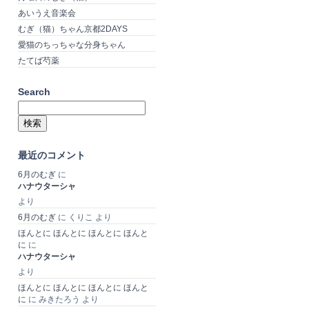
あいうえ音楽会
むぎ（猫）ちゃん京都2DAYS
愛猫のちっちゃな分身ちゃん
たてば芍薬
Search
検
索:
最近のコメント
6月のむぎ
に
ハナウターシャ
より
6月のむぎ
に
くりこ
より
ほんとに ほんとに ほんとに ほんと
に
に
ハナウターシャ
より
ほんとに ほんとに ほんとに ほんと
に
に
みきたろう
より