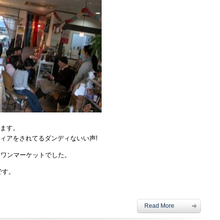
ます。
ィアをされてるダンディないい声!
スワンマーケットでした。
です。
Read More