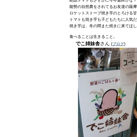
絶品トマトもさすがに今年最終かな？
能勢の自然農をされてるお友達の薩摩
ロケットストーブ焼き芋のとろける甘
トマトも焼き芋も子どもたちに人気だ
焼き芋は、冬の間また焼きに来てほし
食べることは生きること。
でこ姉妹舎
さん
(
ブログ
)