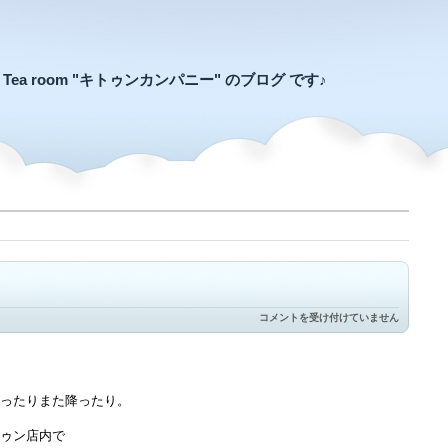
an Tea room "キトゥンカンパニー" のブログ です♪
11
コメントを受け付けていません
月
の
ス
ワ
ン
マ
ったりまた降ったり。
ー
ケ
ゥン店内で
ッ