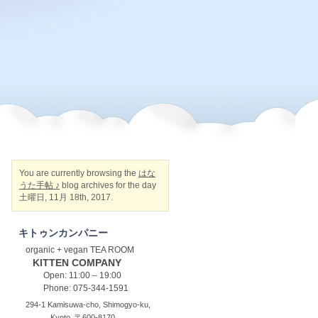
You are currently browsing the
はな
うた手帖 ♪
blog archives for the day
土曜日, 11月 18th, 2017.
キトゥンカンパニー
organic + vegan TEA ROOM
KITTEN COMPANY
Open: 11:00 – 19:00
Phone: 075-344-1591
294-1 Kamisuwa-cho, Shimogyo-ku,
Kyoto, 〒600-8170