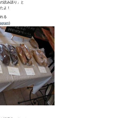
ト
の読み語り」と
は
たよ！
れる
tagram
)