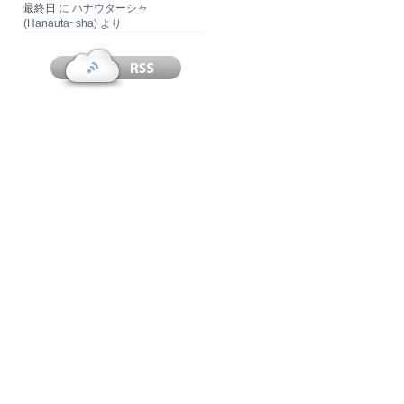
最終日
に
ハナウターシャ
(Hanauta~sha)
より