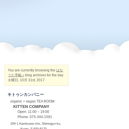
You are currently browsing the
はな
うた手帖 ♪
blog archives for the day
火曜日, 10月 31st, 2017.
キトゥンカンパニー
organic + vegan TEA ROOM
KITTEN COMPANY
Open: 11:00 – 19:00
Phone: 075-344-1591
294-1 Kamisuwa-cho, Shimogyo-ku,
Kyoto, 〒600-8170