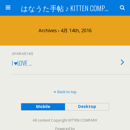
はなうた手帖 ♪ KITTEN COMPANY
Archives › 4月 14th, 2016
2016年4月14日
I ♥LOVE …
Back to top
Mobile
Desktop
All content Copyright KITTEN COMPANY
Powered by