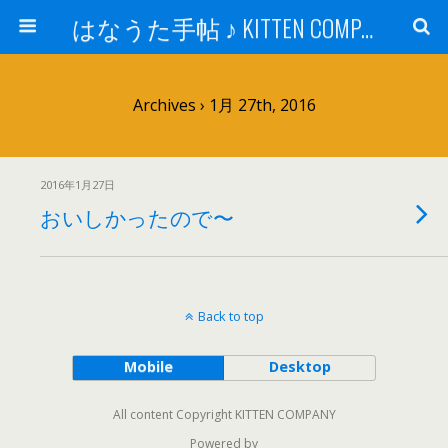
はなうた手帖 ♪ KITTEN COMPANY
Archives › 1月 27th, 2016
2016年1月27日
おいしかったので〜
Back to top
Mobile
Desktop
All content Copyright KITTEN COMPANY
Powered by