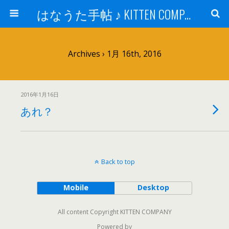
はなうた手帖 ♪ KITTEN COMPANY
Archives › 1月 16th, 2016
2016年1月16日
あれ？
Back to top
Mobile
Desktop
All content Copyright KITTEN COMPANY
Powered by