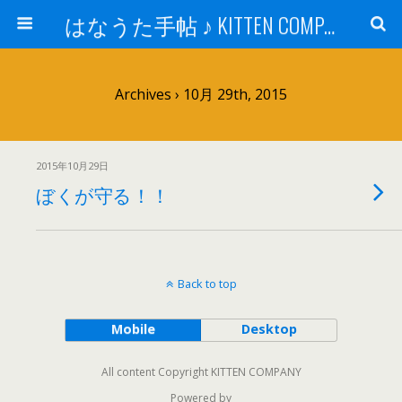
はなうた手帖 ♪ KITTEN COMPANY
Archives › 10月 29th, 2015
2015年10月29日
ぼくが守る！！
Back to top
Mobile
Desktop
All content Copyright KITTEN COMPANY
Powered by