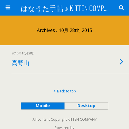
はなうた手帖 ♪ KITTEN COMPANY
Archives › 10月 28th, 2015
2015年10月28日
高野山
Back to top
Mobile
Desktop
All content Copyright KITTEN COMPANY
Powered by