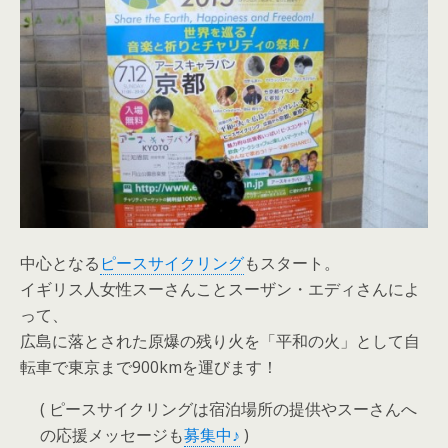
中心となる
ピースサイクリング
もスタート。
イギリス人女性スーさんことスーザン・エディさんによ
って、
広島に落とされた原爆の残り火を「平和の火」として自
転車で東京まで900kmを運びます！
( ピースサイクリングは宿泊場所の提供やスーさんへ
の応援メッセージも
募集中♪
)