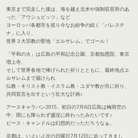
東京まで完走した後は、海を越え北米や強制収容所のあ
った「アウシュビッツ」など
ヨーロッパ各都市を巡り今なお紛争の続く「パレスチ
ナ」に入り、
世界３大宗教の聖地「エルサレム」でゴール！
「平和の火」は広島の平和記念公園、京都知恩院、東京
増上寺、
そして世界各地で捧げられた祈りとともに、最終地点エ
ルサレムまで届けられ
仏教・キリスト教・イスラム教・ユダヤ教が共に祈り、
共同宣言を出すという壮大な計画♪
アースキャラバン2015、初日の7月6日広島は梅雨空の
中、雨にも降られず盛況に終わったみたいです♪
ピース・キャンドルは幻想的だっただろうなぁ。
京都は、いよいよ次の日曜日7月12日に迫ってきまし