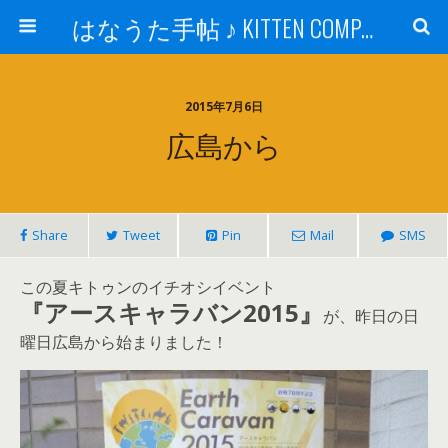
はなうた手帖 ♪ KITTEN COMPANY
2015年7月6日
広島から
Share
Tweet
Pin
Mail
SMS
この夏キトゥンのイチオシイベント
『アースキャラバン2015』
が、昨日の日
曜日広島から始まりました！