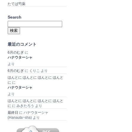
たてば芍薬
Search
検
索:
最近のコメント
6月のむぎ
に
ハナウターシャ
より
6月のむぎ
に
くりこ
より
ほんとに ほんとに ほんとに ほんと
に
に
ハナウターシャ
より
ほんとに ほんとに ほんとに ほんと
に
に
みきたろう
より
最終日
に
ハナウターシャ
(Hanauta~sha)
より