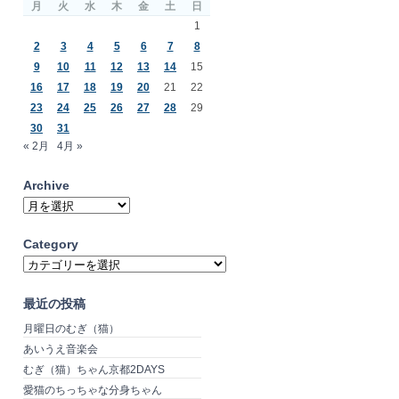
月
火
水
木
金
土
日
1
2
3
4
5
6
7
8
9
10
11
12
13
14
15
16
17
18
19
20
21
22
23
24
25
26
27
28
29
30
31
« 2月
4月 »
Archive
Archive
Category
Category
最近の投稿
月曜日のむぎ（猫）
あいうえ音楽会
むぎ（猫）ちゃん京都2DAYS
愛猫のちっちゃな分身ちゃん