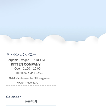
キトゥンカンパニー
organic + vegan TEA ROOM
KITTEN COMPANY
Open: 11:00 – 19:00
Phone: 075-344-1591
294-1 Kamisuwa-cho, Shimogyo-ku,
Kyoto, 〒600-8170
Calendar
2015年3月