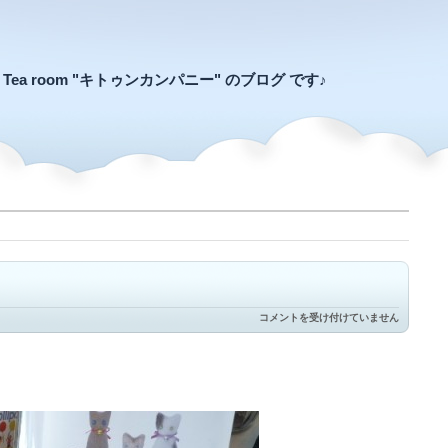
an Tea room "キトゥンカンパニー" のブログ です♪
ふ
コメントを受け付けていません
わ
ふ
わ
と
は