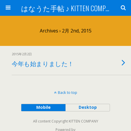
はなうた手帖 ♪ KITTEN COMPANY
Archives › 2月 2nd, 2015
2015年2月2日
今年も始まりました！
Back to top
Mobile
Desktop
All content Copyright KITTEN COMPANY
Powered by