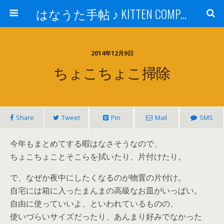
はなうた手帖 ♪ KITTEN COMPANY
2014年12月9日
ちょこちょこ掃除
Share
Tweet
Pin
Mail
SMS
今年もまとめてする暇はなさそうなので、
ちょこちょことそこらを拭いたり、片付けたり。
で、なぜか夜中にしたくなるのが物置の片付け。
自宅には箱に入ったまんまの高級なお皿がいっぱい。
自由に使っていいよ、といわれているものの、
使いづらいサイズだったり、あんまり好みでなかった