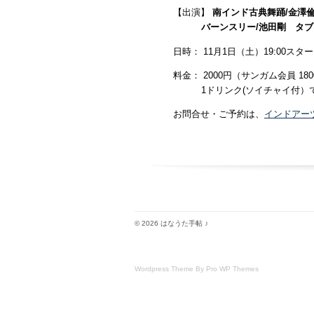
【出演】
南インド古典舞踊/金澤
バーンスリー/池田剛 タ
日時： 11月1日（土）19:00スタート!
料金： 2000円（サンガム会員 1
1ドリンク(ソイチャイ付）
お問合せ・ご予約は、
インドアー
© 2026 はなうた手帖 ♪
Wordpress Theme By Pro WP Themes