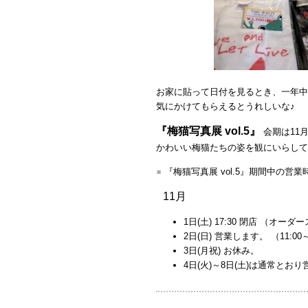
お家に貼って日付を見るとき、一年中
気にかけてもらえるとうれしいな♪
『梅猫写真展 vol.5』
会期は11
かわいい梅猫たちの姿を観にいらして
※ 『梅猫写真展 vol.5』期間中の
11月
1日(土) 17:30 閉店 （オーダ
2日(日) 営業します。 （11:00～
3日(月祝) お休み。
4日(火)～8日(土)は通常とお