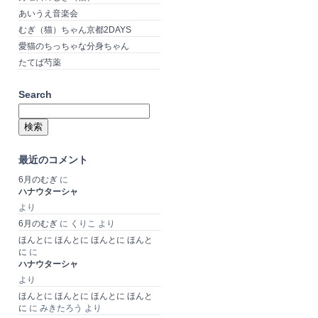
あいうえ音楽会
むぎ（猫）ちゃん京都2DAYS
愛猫のちっちゃな分身ちゃん
たてば芍薬
Search
検
索:
最近のコメント
6月のむぎ
に
ハナウターシャ
より
6月のむぎ
に
くりこ
より
ほんとに ほんとに ほんとに ほんと
に
に
ハナウターシャ
より
ほんとに ほんとに ほんとに ほんと
に
に
みきたろう
より