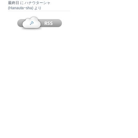
最終日
に
ハナウターシャ
(Hanauta~sha)
より