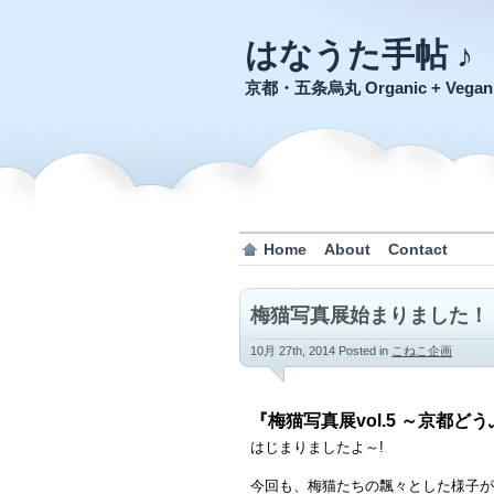
はなうた手帖 ♪
京都・五条烏丸 Organic + Veg
Home
About
Contact
梅猫写真展始まりました！
10月 27th, 2014
Posted in
こねこ企画
『梅猫写真展vol.5 ～京都
はじまりましたよ～!
今回も、梅猫たちの飄々とした様子が