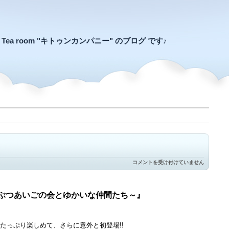
an Tea room "キトゥンカンパニー" のブログ です♪
梅
コメントを受け付けていません
猫
写
真
展
どうぶつあいごの会とゆかいな仲間たち～』
始
ま
り
ま
たっぷり楽しめて、さらに意外と初登場!!
し