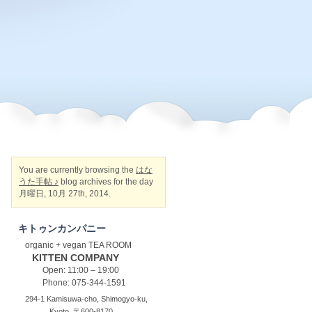
You are currently browsing the
はな
うた手帖 ♪
blog archives for the day
月曜日, 10月 27th, 2014.
キトゥンカンパニー
organic + vegan TEA ROOM
KITTEN COMPANY
Open: 11:00 – 19:00
Phone: 075-344-1591
294-1 Kamisuwa-cho, Shimogyo-ku,
Kyoto, 〒600-8170