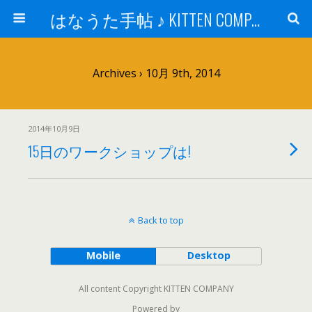
はなうた手帖 ♪ KITTEN COMPANY
Archives › 10月 9th, 2014
2014年10月9日
15日のワークショップは!
Back to top
Mobile
Desktop
All content Copyright KITTEN COMPANY
Powered by