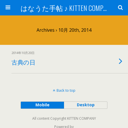
はなうた手帖 ♪ KITTEN COMPANY
Archives › 10月 20th, 2014
2014年10月20日
古典の日
Back to top
Mobile
Desktop
All content Copyright KITTEN COMPANY
Powered by