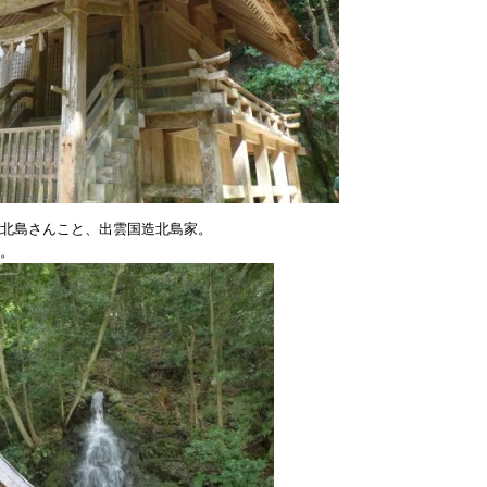
北島さんこと、出雲国造北島家。
。