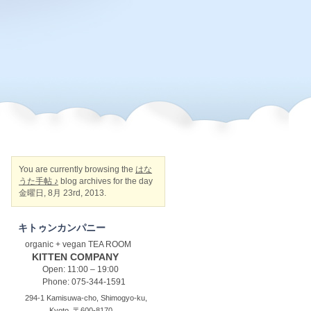
You are currently browsing the
はな
うた手帖 ♪
blog archives for the day
金曜日, 8月 23rd, 2013.
キトゥンカンパニー
organic + vegan TEA ROOM
KITTEN COMPANY
Open: 11:00 – 19:00
Phone: 075-344-1591
294-1 Kamisuwa-cho, Shimogyo-ku,
Kyoto, 〒600-8170