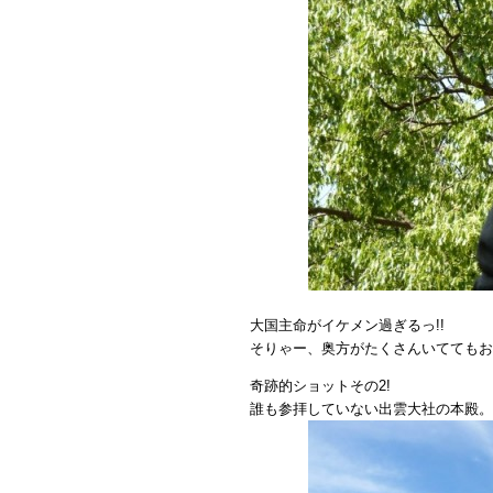
大国主命がイケメン過ぎるっ!!
そりゃー、奥方がたくさんいててもお
奇跡的ショットその2!
誰も参拝していない出雲大社の本殿。