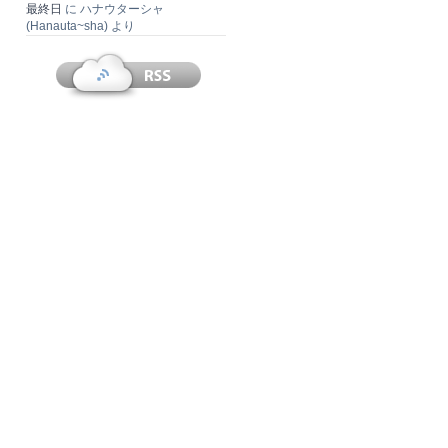
最終日
に
ハナウターシャ
(Hanauta~sha)
より