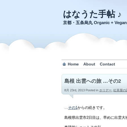
はなうた手帖 ♪
京都・五条烏丸 Organic + Veg
Home
About
Contact
島根 出雲への旅 …その2
8月 23rd, 2013
Posted in
ホリデー
,
紅茶屋の
…
その1
からの続きです。
島根県出雲市2日目は、早めに出雲大