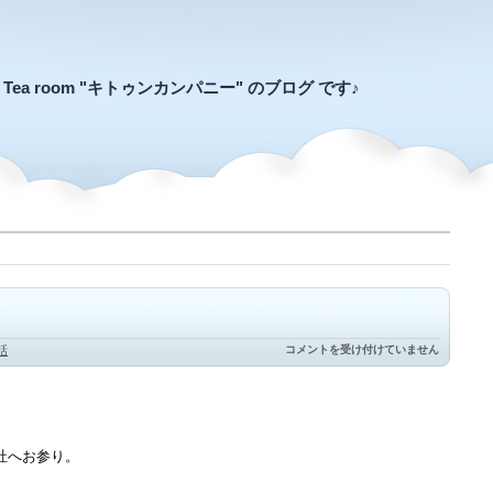
an Tea room "キトゥンカンパニー" のブログ です♪
島
話
コメントを受け付けていません
根
出
雲
へ
の
旅
社へお参り。
…
そ
の