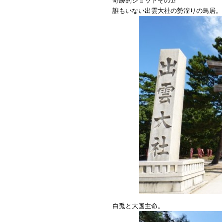
奇跡的ショットその1!
誰もいない出雲大社の勢溜りの鳥居。
白兎と大国主命。