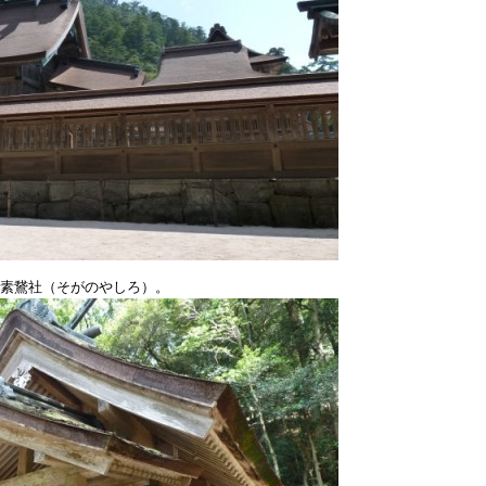
素鵞社（そがのやしろ）。