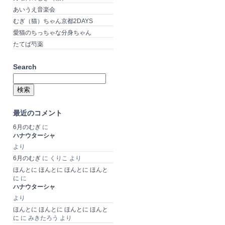
あいうえ音楽会
むぎ（猫）ちゃん京都2DAYS
愛猫のちっちゃな分身ちゃん
たてば芍薬
Search
検
索:
最近のコメント
6月のむぎ
に
ハナウターシャ
より
6月のむぎ
に
くりこ
より
ほんとに ほんとに ほんとに ほんと
に
に
ハナウターシャ
より
ほんとに ほんとに ほんとに ほんと
に
に
みきたろう
より