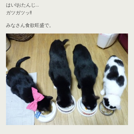
はい!おたんじ…
ガツガツッ!!
みなさん食欲旺盛で。