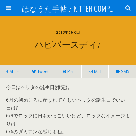
はなうた手帖 ♪ KITTEN COMPANY
2013年6月6日
ハピバースディ♪
Share
Tweet
Pin
Mail
SMS
今日はヘリタの誕生日(推定)。
6月の初めころに産まれてらしいヘリタの誕生日でいい
日は?
6/9でロックに日もかっこいいけど、ロックなイメージよ
りは
6/6のダミアンな感じよね。