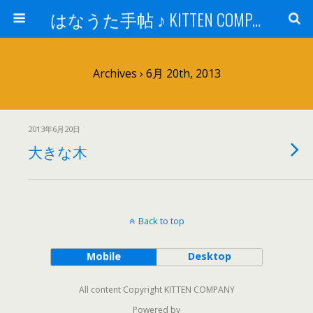
はなうた手帖 ♪ KITTEN COMPANY
Archives › 6月 20th, 2013
2013年6月20日
大きな木
Back to top
Mobile
Desktop
All content Copyright KITTEN COMPANY
Powered by