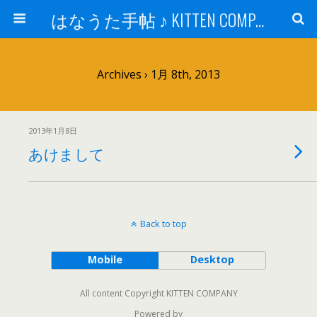
はなうた手帖 ♪ KITTEN COMPANY
Archives › 1月 8th, 2013
2013年1月8日
あけまして
Back to top
Mobile
Desktop
All content Copyright KITTEN COMPANY
Powered by