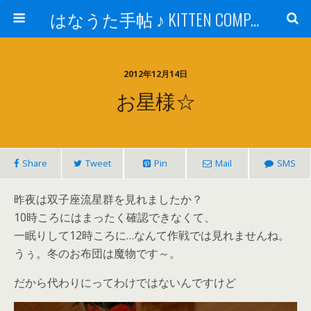
はなうた手帖 ♪ KITTEN COMPANY
2012年12月14日
お星様☆
Share
Tweet
Pin
Mail
SMS
昨夜は双子座流星群を見れましたか？
10時ころにはまったく確認できなくて、
一眠りして12時ころに…なんて作戦では見れませんね。
うぅ。冬のお布団は魔物です～。
だから代わりにってわけではないんですけど