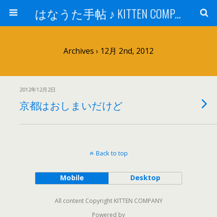
はなうた手帖 ♪ KITTEN COMPANY
Archives › 12月 2nd, 2012
2012年12月2日
京都はおしまいだけど
Back to top
Mobile
Desktop
All content Copyright KITTEN COMPANY
Powered by